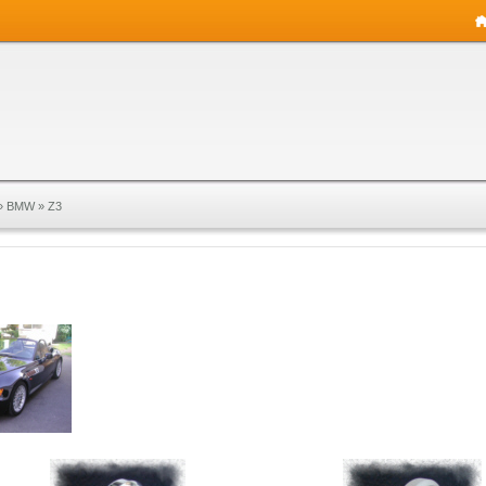
»
BMW
»
Z3