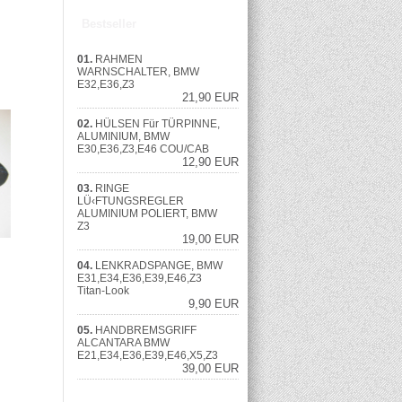
Bestseller
01.
RAHMEN
WARNSCHALTER, BMW
E32,E36,Z3
21,90 EUR
02.
HÜLSEN Für TÜRPINNE,
ALUMINIUM, BMW
E30,E36,Z3,E46 COU/CAB
12,90 EUR
03.
RINGE
LÜ‹FTUNGSREGLER
ALUMINIUM POLIERT, BMW
Z3
19,00 EUR
04.
LENKRADSPANGE, BMW
E31,E34,E36,E39,E46,Z3
Titan-Look
9,90 EUR
05.
HANDBREMSGRIFF
ALCANTARA BMW
E21,E34,E36,E39,E46,X5,Z3
39,00 EUR