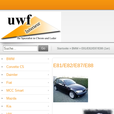
Go
Startseite
»
BMW
»
E81/E82/E87/E88 (1er)
BMW
E81/E82/E87/E88
Corvette C5
Daimler
Fiat
MCC Smart
Mazda
Kia