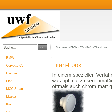
Go
Startseite
»
BMW
»
E34 (5er)
»
Titan-Look
BMW
Titan-Look
Corvette C5
Daimler
In einem speziellen Verfahr
was optimal zu serienmäßi
Fiat
oftmals auch chrom-matt 
MCC Smart
Mazda
Kia