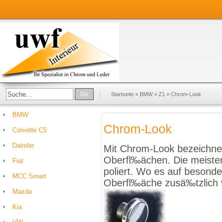
Go
Startseite
»
BMW
»
Z1
»
Chrom-Look
BMW
Chrom-Look
Corvette C5
Daimler
Mit Chrom-Look bezeichne
Oberfl‰ächen. Die meisten
Fiat
poliert. Wo es auf besond
MCC Smart
Oberfl‰äche zusä‰tzlich 
Mazda
Kia