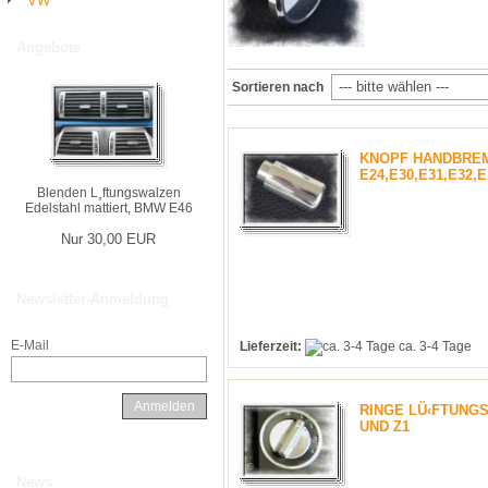
VW
Angebote
Sortieren nach
KNOPF HANDBRE
E24,E30,E31,E32,E
Blenden L¸ftungswalzen
Edelstahl mattiert, BMW E46
Nur 30,00 EUR
Newsletter-Anmeldung
E-Mail
Lieferzeit:
ca. 3-4 Tage
Anmelden
RINGE LÜ‹FTUNGS
UND Z1
News