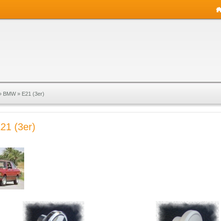
»
BMW
»
E21 (3er)
1 (3er)