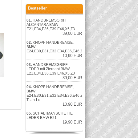
Bestseller
01.
HANDBREMSGRIFF
ALCANTARA BMW
E21,E34,E36,E39,E46,X5,Z3
39,00 EUR
02.
KNOPF HANDBREMSE,
BMW
E24,E30,E31,E32,E34,E36,E46,Z1,Z3
10,90 EUR
03.
HANDBREMSGRIFF
LEDER mit Ziernaht BMW
E21,E34,E36,E39,E46,X5,Z3
39,00 EUR
04.
KNOPF HANDBREMSE,
BMW
E24,E30,E31,E32,E34,E36,E46,Z1,Z3
Titan-Lo
10,90 EUR
05.
SCHALTMANSCHETTE
LEDER BMW E21
19,90 EUR