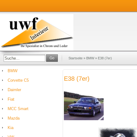
Go
Startseite
»
BMW
»
E38 (7er)
BMW
E38 (7er)
Corvette C5
Daimler
Fiat
MCC Smart
Mazda
Kia