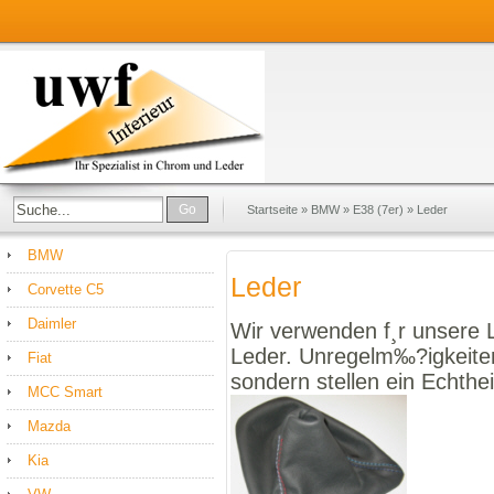
Go
Startseite
»
BMW
»
E38 (7er)
»
Leder
BMW
Leder
Corvette C5
Daimler
Wir verwenden f¸r unsere L
Leder. Unregelm‰?igkeiten
Fiat
sondern stellen ein Echtheit
MCC Smart
Mazda
Kia