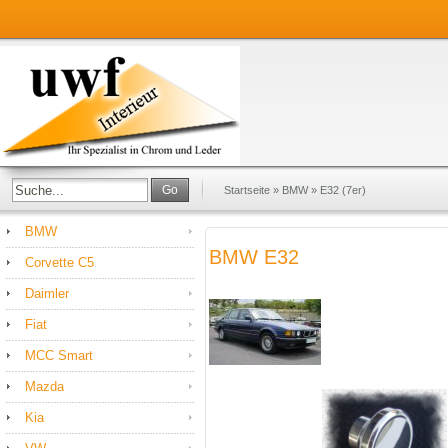
Go
Startseite
»
BMW
»
E32 (7er)
BMW
BMW E32
Corvette C5
Daimler
Fiat
MCC Smart
Mazda
Kia