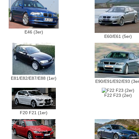
E46 (3er)
E60/E61 (5er)
E81/E82/E87/E88 (1er)
E90/E91/E92/E93 (3er
F22 F23 (2er)
F20 F21 (1er)