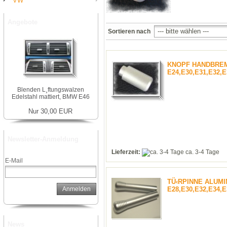
VW
Angebote
Sortieren nach
KNOPF HANDBRE
E24,E30,E31,E32,E
Blenden L¸ftungswalzen
Edelstahl mattiert, BMW E46
Nur 30,00 EUR
Newsletter-Anmeldung
Lieferzeit:
ca. 3-4 Tage
E-Mail
TÜ‹RPINNE ALUM
E28,E30,E32,E34,E
Anmelden
News