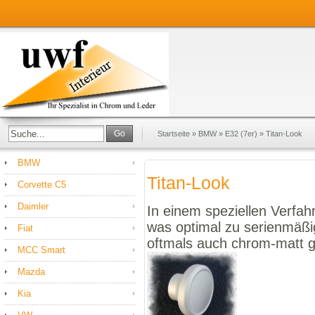
Go
Startseite
»
BMW
»
E32 (7er)
»
Titan-Look
BMW
Titan-Look
Corvette C5
Daimler
In einem speziellen Verfahr
was optimal zu serienmäßi
Fiat
oftmals auch chrom-matt 
MCC Smart
Mazda
Kia