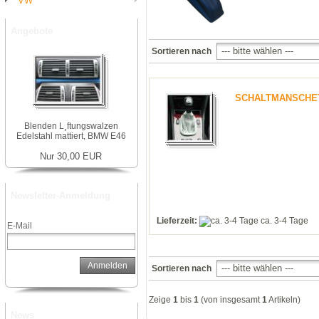
VW
Angebote
Sortieren nach
SCHALTMANSCHETT
Blenden L¸ftungswalzen
Edelstahl mattiert, BMW E46
Nur 30,00 EUR
Newsletter-Anmeldung
Lieferzeit:
ca. 3-4 Tage
E-Mail
Anmelden
Sortieren nach
Zeige
1
bis
1
(von insgesamt
1
Artikeln)
News