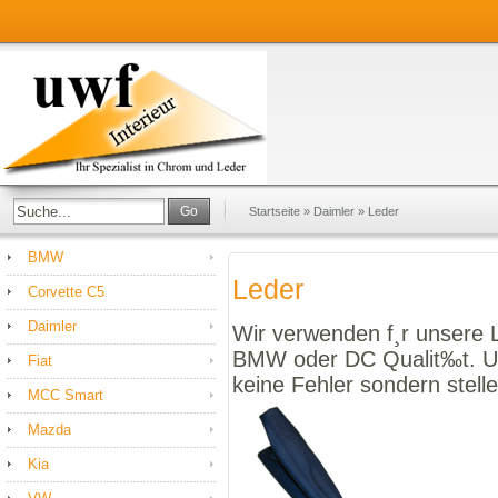
Go
Startseite
»
Daimler
»
Leder
BMW
Leder
Corvette C5
Daimler
Wir verwenden f¸r unsere L
BMW oder DC Qualit‰t. Un
Fiat
keine Fehler sondern stellen
MCC Smart
Mazda
Kia