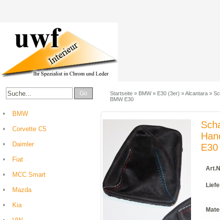
Go
Startseite
»
BMW
»
E30 (3er)
»
Alcantara
»
Sc
BMW E30
BMW
Sch
Corvette C5
Han
Daimler
E30
Fiat
Art.N
MCC Smart
Liefe
Mazda
Kia
Mater